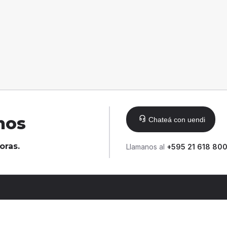
nos
Chateá con uendi
oras.
Llamanos al
+595 21 618 80
© 2025 ueno bank S.A.
Todos los derechos reservado