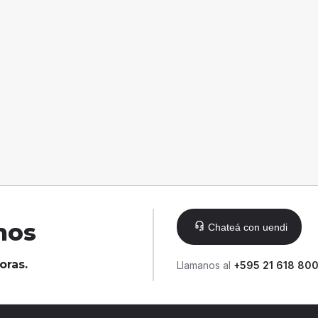
nos
Chateá con uendi
oras.
Llamanos al
+595 21 618 80