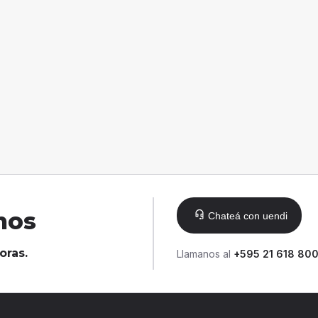
nos
Chateá con uendi
oras.
Llamanos al
+595 21 618 80