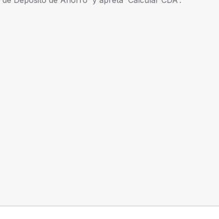
o de Depósito de Ahorro' y apretá 'Calcular CDA'.