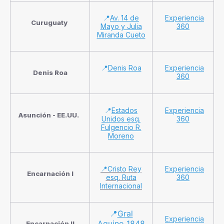
📍
Av. 14 de
Experiencia
Curuguaty
Mayo y Julia
360
Miranda Cueto
📍
Denis Roa
Experiencia
Denis Roa
360
📍
Estados
Experiencia
Asunción - EE.UU.
Unidos esq.
360
Fulgencio R.
Moreno
📍Cristo Rey
Experiencia
Encarnación I
esq. Ruta
360
Internacional
📍
Gral
Experiencia
Aquino 1848
Encarnación II