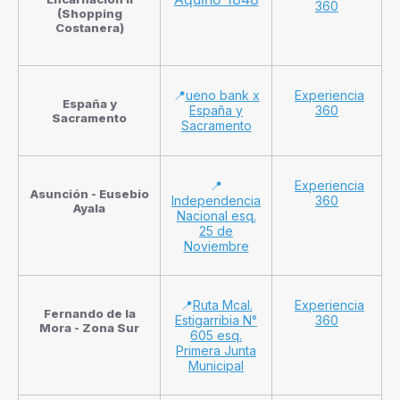
360
(Shopping
Costanera)
📍
ueno bank x
Experiencia
España y
España y
360
Sacramento
Sacramento
📍
Experiencia
Asunción - Eusebio
Independencia
360
Ayala
Nacional esq.
25 de
Noviembre
📍
Ruta Mcal.
Experiencia
Fernando de la
Estigarribia N°
360
Mora - Zona Sur
605 esq.
Primera Junta
Municipal