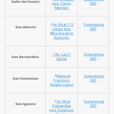
Salto del Guairá
esq. Carlos
360
Mendez
📍
Av. Mcal. F.S.
Experiencia
San Alberto
López esq.
360
Ntra Sra.de la
Asunción
📍Av. Luis F.
Experiencia
San Bernardino
Vache
360
📍
Mariscal
Experiencia
San Estanislao
Francisco
360
Solano López
📍
Av. Mcal
Experiencia
San Ignacio
Estigarribia
360
esq. Fulgencio