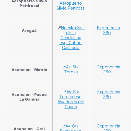
Aeropuerto Silvio
Aeropuerto
Pettirossi
Silvio Pettirossi
📍
Nuestra Sra.
Experiencia
Areguá
de la
360
Candelaria
esq. Gabriel
Casaccia
📍
Av. Sta.
Experiencia
Asunción - Matrix
Teresa
360
📍
Av. Sta
Experiencia
Asunción - Paseo
Teresa esq.
360
La Galería
Aviadores del
Chaco
📍
Av. Gral.
Experiencia
Asunción - Gral
Santos esq.
360