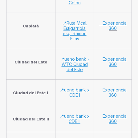
Colon
📍
Ruta Mcal.
Experiencia
Capiatá
Estigarribia
360
esq. Ramon
Elias
📍
ueno bank -
Experiencia
Ciudad del Este
WTC Ciudad
360
del Este
📍
ueno bank x
Experiencia
Ciudad del Este I
CDE I
360
📍
ueno bank x
Experiencia
Ciudad del Este II
CDE II
360