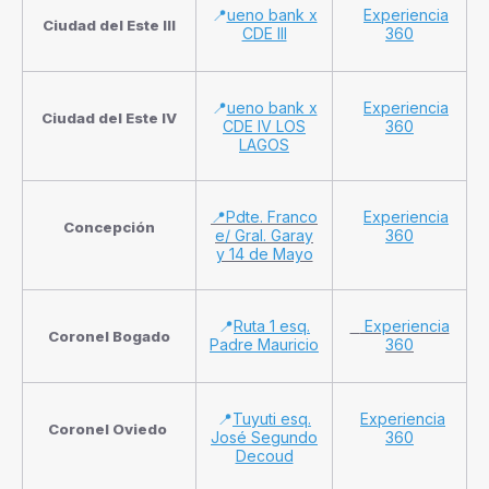
📍
ueno bank x
Experiencia
Ciudad del Este III
CDE III
360
📍
ueno bank x
Experiencia
Ciudad del Este IV
CDE IV LOS
360
LAGOS
📍Pdte. Franco
Experiencia
Concepción
e/ Gral. Garay
360
y 14 de Mayo
📍
Ruta 1 esq.
Experiencia
Coronel Bogado
Padre Mauricio
360
📍
Tuyuti esq.
Experiencia
Coronel Oviedo
José Segundo
360
Decoud