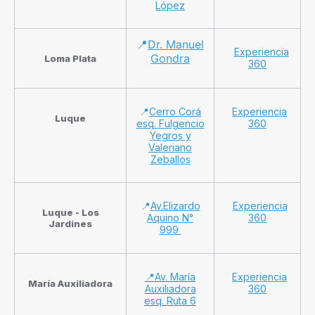
López
📍
Dr. Manuel
Experiencia
Gondra
Loma Plata
360
📍
Cerro Corá
Experiencia
Luque
esq. Fulgencio
360
Yegros y
Valeriano
Zeballos
📍
Av.Elizardo
Experiencia
Luque - Los
Aquino N°
360
Jardines
999
📍Av. María
Experiencia
María Auxiliadora
Auxiliadora
360
esq. Ruta 6