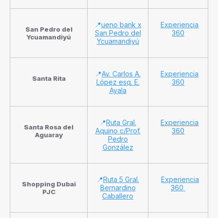
📍
ueno bank x
Experiencia
San Pedro del
San Pedro del
360
Ycuamandiyú
Ycuamandiyú
📍
Av. Carlos A.
Experiencia
Santa Rita
López esq. E.
360
Ayala
📍
Ruta Gral.
Experiencia
Santa Rosa del
Aquino c/Prof.
360
Aguaray
Pedro
González
📍
Ruta 5 Gral.
Experiencia
Shopping Dubai
Bernardino
360
PJC
Caballero