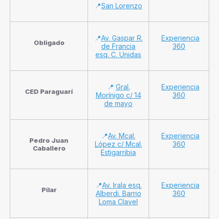
📍
San Lorenzo
📍
Av. Gaspar R.
Experiencia
Obligado
de Francia
360
esq. C. Unidas
📍
Gral.
Experiencia
CED Paraguarí
Morínigo c/ 14
360
de mayo
📍
Av. Mcal.
Experiencia
Pedro Juan
López c/ Mcal.
360
Caballero
Estigarribia
📍
Av. Irala esq.
Experiencia
Pilar
Alberdi. Barrio
360
Loma Clavel