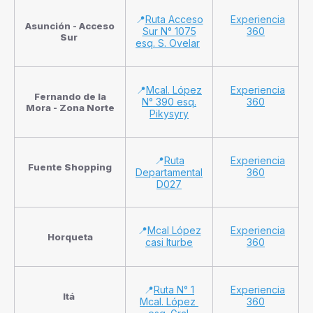
📍
Ruta Acceso
Experiencia
Asunción - Acceso
Sur N° 1075
360
Sur
esq. S. Ovelar
📍
Mcal. López
Experiencia
Fernando de la
N° 390 esq.
360
Mora - Zona Norte
Pikysyry
📍
Ruta
Experiencia
Fuente Shopping
Departamental
360
D027
📍
Mcal López
Experiencia
Horqueta
casi Iturbe
360
📍
Ruta N° 1
Experiencia
Itá
Mcal. López
360