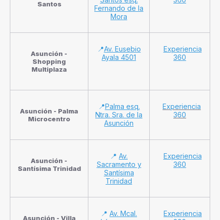
Santos
Fernando de la
Mora
📍
Av. Eusebio
Experiencia
Asunción -
Ayala 4501
360
Shopping
Multiplaza
📍
Palma esq.
Experiencia
Asunción - Palma
Ntra. Sra. de la
360
Microcentro
Asunción
📍
Av.
Experiencia
Asunción -
Sacramento y
360
Santísima Trinidad
Santísima
Trinidad
📍
Av. Mcal.
Experiencia
Asunción - Villa