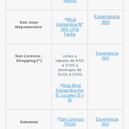
Yegros
Experiencia
📍
Mcal.
360
San Juan
Estigarribia N°
Nepomuceno
360 c/Paí
Fariña
Experiencia
San Lorenzo -
Lunes a
360
Shopping (
*)
sábado de 9:00
a 21:00 y
domingos de
10:00 a 21:00
📍
Ruta Mcal
Estigarribia Km
15. Locales 15 y
16
📍
San Lorenzo
Experiencia
Salemma
111439
360