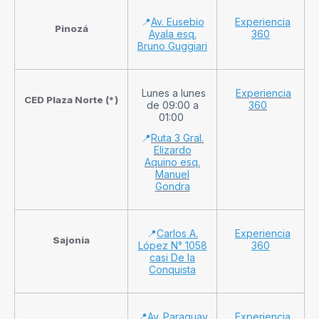
📍
Av. Eusebio
Experiencia
Pinozá
Ayala esq.
360
Bruno Guggiari
Lunes a lunes
Experiencia
CED Plaza Norte (*)
de 09:00 a
360
01:00
📍
Ruta 3 Gral.
Elizardo
Aquino esq.
Manuel
Gondra
📍
Carlos A.
Experiencia
Sajonia
López N° 1058
360
casi De la
Conquista
📍
Av. Paraguay
Experiencia