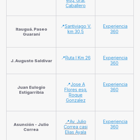
esq. Gral.
Caballero
📍
Santiviago V.
Experiencia
Itauguá. Paseo
km 30,5
360
Guaraní
📍
Ruta I Km 26
Experiencia
J. Augusto Saldivar
360
📍
Jose A
Experiencia
Juan Eulogio
Flores esq.
360
Estigarribia
Roque
Gonzalez
📍Av. Julio
Experiencia
Asunción - Julio
Correa casi
360
Correa
Elias Ayala