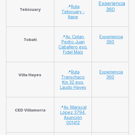
Experiencia
📍
Ruta
360
Tebicuary
Tebicuary -
Itape
📍
Av. Cptan.
Experiencia
Tobati
Pedro Juan
360
Caballero esq.
Fidel Maíz
📍
Ruta
Experiencia
Villa Hayes
Transchaco
360
Km 32 esq.
Laudo Hayes
📍
Av. Mariscal
CED Villamorra
López 3794,
Asunción
001412