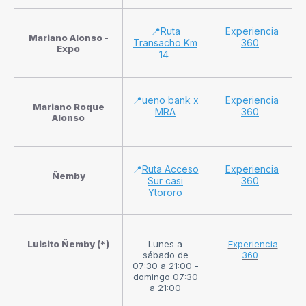
📍
Ruta
Experiencia
Mariano Alonso -
Transacho Km
360
Expo
14
📍
ueno bank x
Experiencia
Mariano Roque
MRA
360
Alonso
📍
Ruta Acceso
Experiencia
Ñemby
Sur casi
360
Ytororo
Luisito Ñemby (*)
Lunes a
Experiencia
sábado de
360
07:30 a 21:00 -
domingo 07:30
a 21:00