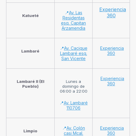
Experiencia
📍
Av. Las
360
Katueté
Residentas
esq. Capitan
Arzamendia
📍
Av. Cacique
Experiencia
Lambaré
Lambaré esq.
360
San Vicente
Experiencia
Lambaré II (El
Lunes a
360
Pueblo)
domingo de
06:00 a 22:00
📍
Av. Lambaré
110706
📍
Av. Colón
Experiencia
Limpio
casi Mcal.
360