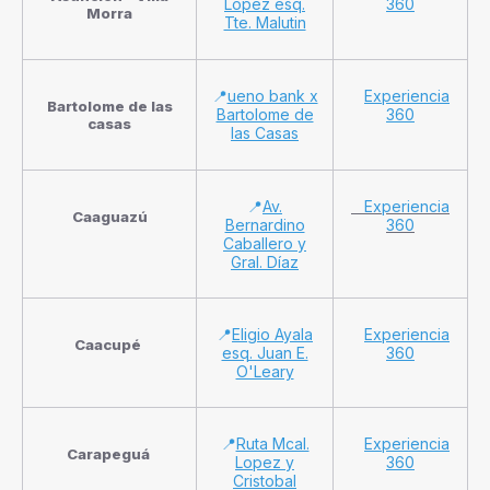
López esq.
360
Morra
Tte. Malutin
📍
ueno bank x
Experiencia
Bartolome de las
Bartolome de
360
casas
las Casas
📍
Av.
Experiencia
Caaguazú
Bernardino
360
Caballero y
Gral. Díaz
📍
Eligio Ayala
Experiencia
Caacupé
esq. Juan E.
360
O'Leary
📍
Ruta Mcal.
Experiencia
Carapeguá
Lopez y
360
Cristobal