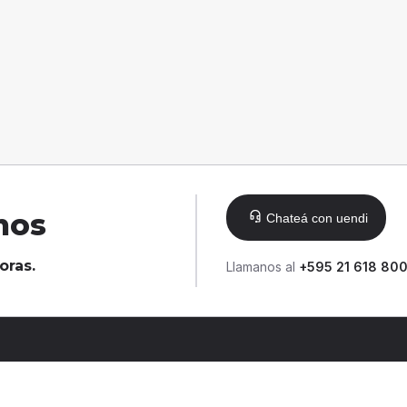
nos
Chateá con uendi
oras.
Llamanos al
+595 21 618 80
© 2025 ueno bank S.A.
Todos los derechos reservado