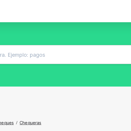
heques
/
Chequeras